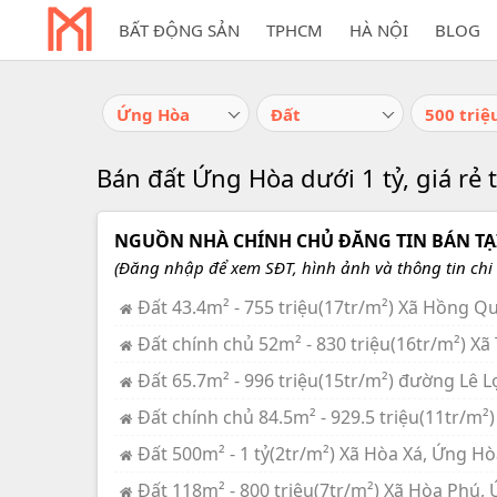
BẤT ĐỘNG SẢN
TPHCM
HÀ NỘI
BLOG
Ứng Hòa
Đất
Bán đất Ứng Hòa dưới 1 tỷ, giá rẻ t
NGUỒN NHÀ CHÍNH CHỦ ĐĂNG TIN BÁN TẠI
(Đăng nhập để xem SĐT, hình ảnh và thông tin chi t
Đất 43.4m² - 755 triệu(17tr/m²) Xã Hồng Q
Đất chính chủ 52m² - 830 triệu(16tr/m²) Xã
Đất 65.7m² - 996 triệu(15tr/m²) đường Lê L
Đất chính chủ 84.5m² - 929.5 triệu(11tr/m²
Đất 500m² - 1 tỷ(2tr/m²) Xã Hòa Xá, Ứng Hò
Đất 118m² - 800 triệu(7tr/m²) Xã Hòa Phú,