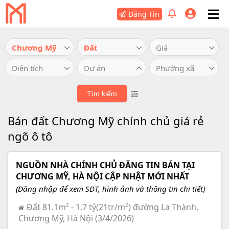
Đăng Tin
Chương Mỹ
Đất
Giá
Diện tích
Dự án
Phường xã
Bán đất Chương Mỹ chính chủ giá rẻ
ngõ ô tô
NGUỒN NHÀ CHÍNH CHỦ ĐĂNG TIN BÁN TẠI
CHƯƠNG MỸ, HÀ NỘI CẬP NHẬT MỚI NHẤT
(Đăng nhập để xem SĐT, hình ảnh và thông tin chi tiết)
Đất 81.1m² - 1.7 tỷ(21tr/m²) đường La Thành,
Chương Mỹ, Hà Nội (3/4/2026)