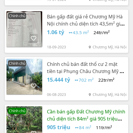
Chính chủ
Bán gấp đất giá rẻ Chương Mỹ Hà
Nội chính chủ diện tích 43,5m² giá
1,06 tỷ đồng
1.06 tỷ
43.5 m²
24tr/m²
18-09-2023
Chương Mỹ, Hà Nội
Chính chủ
Chính chủ bán đất thổ cư 2 mặt
tiền tại Phụng Châu Chương Mỹ Hà
Nội dt 702m²
15.444 tỷ
702 m²
22tr/m²
06-08-2023
Chương Mỹ, Hà Nội
Chính chủ
Cần bán gấp Đất Chương Mỹ chính
chủ diện tích 84m² giá 905 triệu
đồng
905 triệu
84 m²
11tr/m²