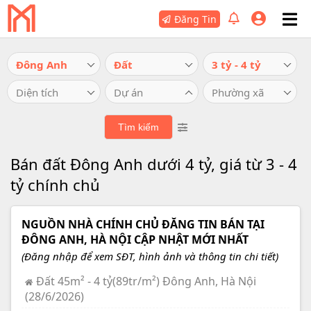
Đăng Tin
Đông Anh
Đất
3 tỷ - 4 tỷ
Diện tích
Dự án
Phường xã
Bán đất Đông Anh dưới 4 tỷ, giá từ 3 - 4
tỷ chính chủ
NGUỒN NHÀ CHÍNH CHỦ ĐĂNG TIN BÁN TẠI
ĐÔNG ANH, HÀ NỘI CẬP NHẬT MỚI NHẤT
(Đăng nhập để xem SĐT, hình ảnh và thông tin chi tiết)
Đất 45m² - 4 tỷ(89tr/m²) Đông Anh, Hà Nội
(28/6/2026)