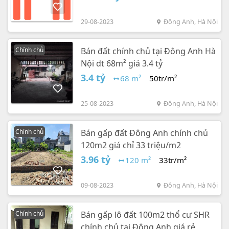
29-08-2023
Đông Anh, Hà Nội
Chính chủ
Bán đất chính chủ tại Đông Anh Hà
Nội dt 68m² giá 3.4 tỷ
3.4 tỷ
68 m²
50tr/m²
25-08-2023
Đông Anh, Hà Nội
Chính chủ
Bán gấp đất Đông Anh chính chủ
120m2 giá chỉ 33 triệu/m2
3.96 tỷ
120 m²
33tr/m²
09-08-2023
Đông Anh, Hà Nội
Chính chủ
Bán gấp lô đất 100m2 thổ cư SHR
chính chủ tại Đông Anh giá rẻ