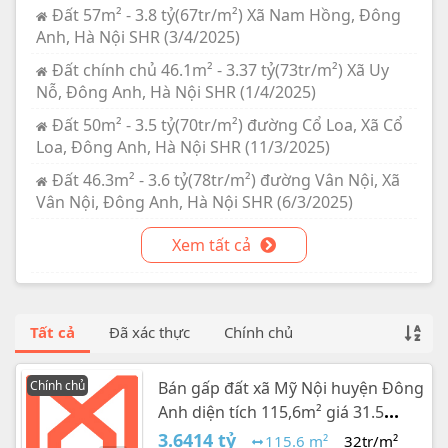
Đất 57m² - 3.8 tỷ(67tr/m²) Xã Nam Hồng, Đông
Anh, Hà Nội SHR (3/4/2025)
Đất chính chủ 46.1m² - 3.37 tỷ(73tr/m²) Xã Uy
Nỗ, Đông Anh, Hà Nội SHR (1/4/2025)
Đất 50m² - 3.5 tỷ(70tr/m²) đường Cổ Loa, Xã Cổ
Loa, Đông Anh, Hà Nội SHR (11/3/2025)
Đất 46.3m² - 3.6 tỷ(78tr/m²) đường Vân Nội, Xã
Vân Nội, Đông Anh, Hà Nội SHR (6/3/2025)
Xem tất cả
Tất cả
Đã xác thực
Chính chủ
Chính chủ
Bán gấp đất xã Mỹ Nội huyện Đông
Anh diện tích 115,6m² giá 31.5
triệu/m²
3.6414 tỷ
115.6 m²
32tr/m²