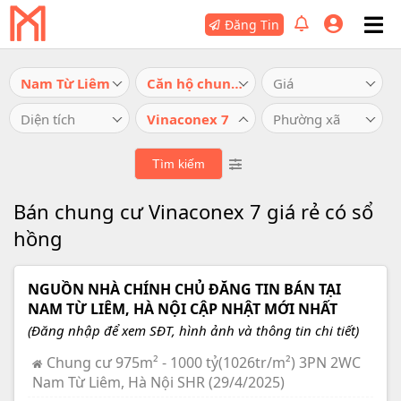
Đăng Tin
Nam Từ Liêm
Căn hộ chung cư
Giá
Diện tích
Vinaconex 7
Phường xã
Bán chung cư Vinaconex 7 giá rẻ có sổ
hồng
NGUỒN NHÀ CHÍNH CHỦ ĐĂNG TIN BÁN TẠI
NAM TỪ LIÊM, HÀ NỘI CẬP NHẬT MỚI NHẤT
(Đăng nhập để xem SĐT, hình ảnh và thông tin chi tiết)
Chung cư 975m² - 1000 tỷ(1026tr/m²) 3PN 2WC
Nam Từ Liêm, Hà Nội SHR (29/4/2025)