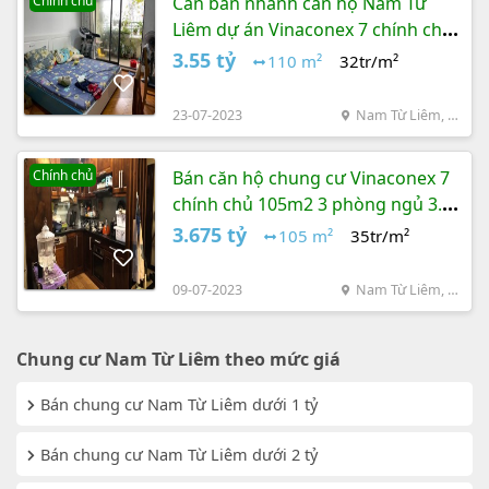
Chính chủ
Cần bán nhanh căn hộ Nam Từ
Liêm dự án Vinaconex 7 chính chủ
110m² giá 3.55 tỷ đồng
3.55 tỷ
110 m²
32tr/m²
23-07-2023
Nam Từ Liêm, Hà
Nội
Chính chủ
Bán căn hộ chung cư Vinaconex 7
chính chủ 105m2 3 phòng ngủ 3.6
tỷ đồng
3.675 tỷ
105 m²
35tr/m²
09-07-2023
Nam Từ Liêm, Hà
Nội
Chung cư Nam Từ Liêm theo mức giá
Bán chung cư Nam Từ Liêm dưới 1 tỷ
Bán chung cư Nam Từ Liêm dưới 2 tỷ