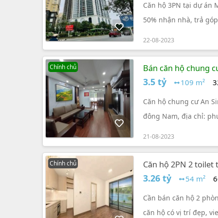
Căn hộ 3PN tại dự án 
50% nhận nhà, trả góp
khi thanh toán sớm, nh
22-08-2023
Bán căn hộ chung cư
Chính chủ
3.5 tỷ
109 m²
3
Căn hộ chung cư An Si
đông Nam, địa chỉ: ph
21-08-2023
Căn hộ 2PN 2 toilet
Chính chủ
54m²
3.26 tỷ
54 m²
6
Cần bán căn hộ 2 phòng
căn hộ có vị trí đẹp, v