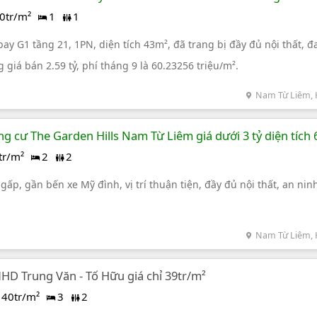
0tr/m²
1
1
y G1 tầng 21, 1PN, diện tích 43m², đã trang bị đầy đủ nội thất, 
 giá bán 2.59 tỷ, phí tháng 9 là 60.23256 triệu/m².
Nam Từ Liêm, 
g cư The Garden Hills Nam Từ Liêm giá dưới 3 tỷ diện tích 
tr/m²
2
2
ấp, gần bến xe Mỹ đình, vị trí thuận tiện, đầy đủ nội thất, an ninh
Nam Từ Liêm, 
HD Trung Văn - Tố Hữu giá chỉ 39tr/m²
40tr/m²
3
2