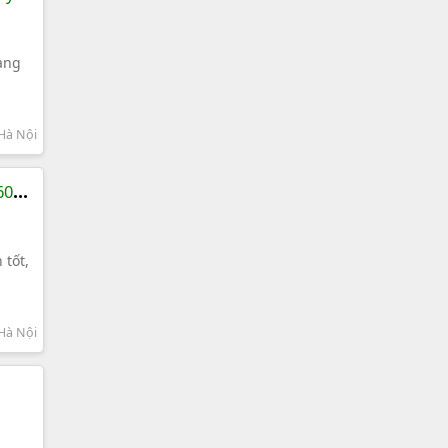
đang
Hà Nội
60
 tốt,
Hà Nội