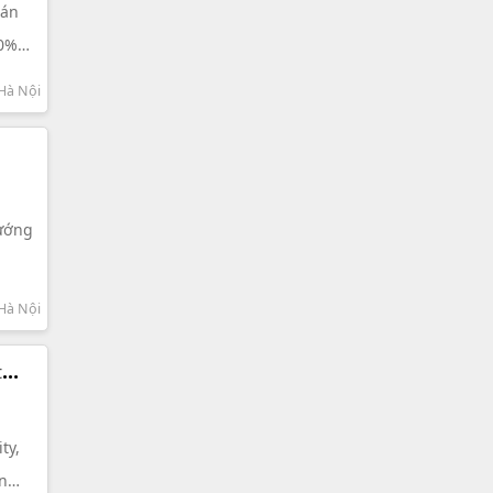
oán
10%
Hà Nội
hướng
Hà Nội
t
ty,
ện