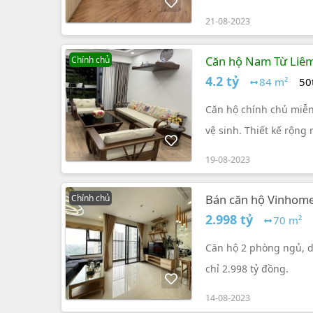
nghi
21-08-2023
Căn hộ Nam Từ Liêm 
Chính chủ
4.2 tỷ
84 m²
50
Căn hộ chính chủ miễn 
vệ sinh. Thiết kế rộng
gỗ tự nhiên giá bán 4.
19-08-2023
Bán căn hộ Vinhomes
Chính chủ
2.998 tỷ
2.998 tỷ
70 m²
Căn hộ 2 phòng ngủ, di
chỉ 2.998 tỷ đồng.
14-08-2023