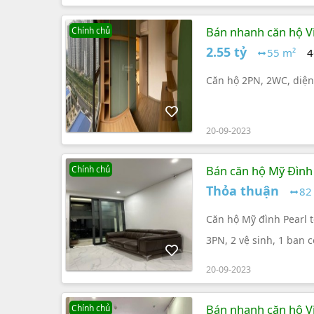
Bán nhanh căn hộ Vi
Chính chủ
2.55 tỷ
55 m²
4
Căn hộ 2PN, 2WC, diện 
20-09-2023
Bán căn hộ Mỹ Đình 
Chính chủ
Thỏa thuận
82
Căn hộ Mỹ đình Pearl t
3PN, 2 vệ sinh, 1 ban 
20-09-2023
Bán nhanh căn hộ V
Chính chủ