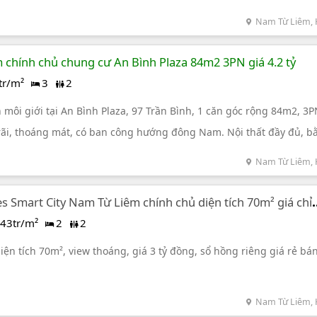
Nam Từ Liêm, 
chính chủ chung cư An Bình Plaza 84m2 3PN giá 4.2 tỷ
tr/m²
3
2
môi giới tại An Bình Plaza, 97 Trần Bình, 1 căn góc rộng 84m2, 3P
 rãi, thoáng mát, có ban công hướng đông Nam. Nội thất đầy đủ, b
2 tỷ đồng, có thể thương lượng.
Nam Từ Liêm, 
 Smart City Nam Từ Liêm chính chủ diện tích 70m² giá chỉ
43tr/m²
2
2
ện tích 70m², view thoáng, giá 3 tỷ đồng, sổ hồng riêng giá rẻ bá
Nam Từ Liêm, 