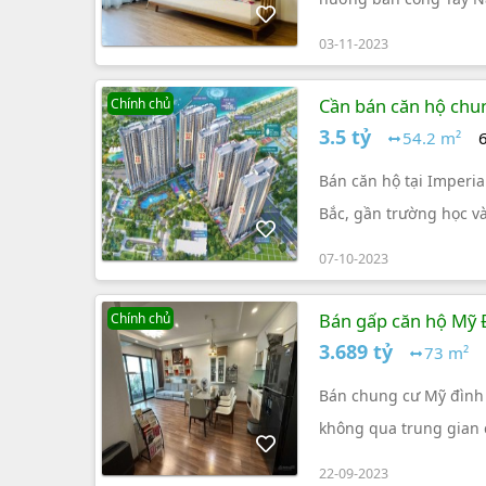
03-11-2023
Cần bán căn hộ chun
Chính chủ
3.5 tỷ
54.2 m²
Bán căn hộ tại Imperia
Bắc, gần trường học và
điện từ
07-10-2023
Bán gấp căn hộ Mỹ Đ
Chính chủ
73m2
3.689 tỷ
73 m²
Bán chung cư Mỹ đình 
không qua trung gian 
22-09-2023