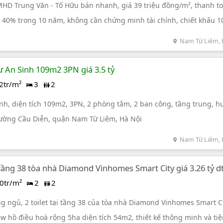
MHD Trung Văn - Tố Hữu bán nhanh, giá 39 triệu đồng/m², thanh t
 40% trong 10 năm, không cần chứng minh tài chính, chiết khấu 
ận gói nội thất trị giá 200 triệu đồng, dự án có mật độ thấp
Nam Từ Liêm, 
 An Sinh 109m2 3PN giá 3.5 tỷ
2tr/m²
3
2
nh, diện tích 109m2, 3PN, 2 phòng tắm, 2 ban công, tầng trung, 
ường Cầu Diễn, quận Nam Từ Liêm, Hà Nội
Nam Từ Liêm, 
 tầng 38 tòa nhà Diamond Vinhomes Smart City giá 3.26 tỷ d
0tr/m²
2
2
 ngủ, 2 toilet tại tầng 38 của tòa nhà Diamond Vinhomes Smart Ci
iew hồ điều hoà rộng 5ha diện tích 54m2, thiết kế thông minh và ti