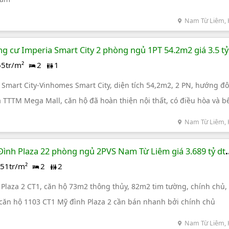
Nam Từ Liêm, 
g cư Imperia Smart City 2 phòng ngủ 1PT 54.2m2 giá 3.5 tỷ
65tr/m²
2
1
 Smart City-Vinhomes Smart City, diện tích 54,2m2, 2 PN, hướng đ
 TTTM Mega Mall, căn hộ đã hoàn thiện nội thất, có điều hòa và b
Nam Từ Liêm, 
ình Plaza 22 phòng ngủ 2PVS Nam Từ Liêm giá 3.689 tỷ dt
51tr/m²
2
2
Plaza 2 CT1, căn hộ 73m2 thông thủy, 82m2 tim tường, chính chủ,
căn hộ 1103 CT1 Mỹ đình Plaza 2 cần bán nhanh bởi chính chủ
Nam Từ Liêm, 