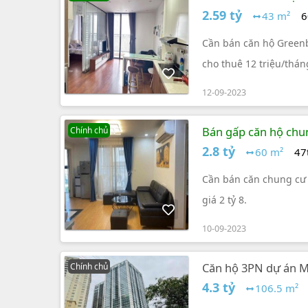
2.59 tỷ
43 m²
6
Cần bán căn hộ Greenba
cho thuê 12 triệu/tháng
12-09-2023
Bán gấp căn hộ chun
Chính chủ
mét
2.8 tỷ
60 m²
47
Cần bán căn chung cư g
giá 2 tỷ 8.
10-09-2023
Căn hộ 3PN dự án M
Chính chủ
4.3 tỷ
106.5 m²