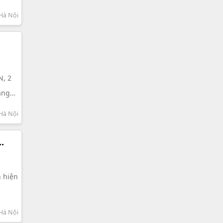
Hà Nội
N, 2
ằng
Hà Nội
n hiện
Hà Nội