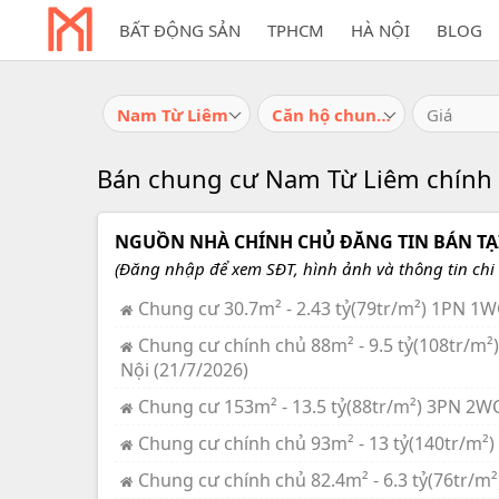
BẤT ĐỘNG SẢN
TPHCM
HÀ NỘI
BLOG
Nam Từ Liêm
Căn hộ chung cư
Giá
Bán chung cư Nam Từ Liêm chính c
NGUỒN NHÀ CHÍNH CHỦ ĐĂNG TIN BÁN TẠI
(Đăng nhập để xem SĐT, hình ảnh và thông tin chi t
Chung cư 30.7m² - 2.43 tỷ(79tr/m²) 1PN 1W
Chung cư chính chủ 88m² - 9.5 tỷ(108tr/
Nội (21/7/2026)
Chung cư 153m² - 13.5 tỷ(88tr/m²) 3PN 2W
Chung cư chính chủ 93m² - 13 tỷ(140tr/m²)
Chung cư chính chủ 82.4m² - 6.3 tỷ(76tr/m