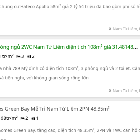
hung cư Hateco Apollo 58m² giá 2 tỷ 54 triệu đã bao gồm phí sổ h
Nam Từ Liêm, 
hòng ngủ 2WC Nam Từ Liêm diện tích 108m² giá 31.48148
1tr/m²
3
2
a nhà 789 Mỹ đình có diện tích 108m², 3 phòng ngủ và 2 toilet. Că
 và tiện nghi, với không gian sống rộng lớn
Nam Từ Liêm, 
s Green Bay Mễ Trì Nam Từ Liêm 2PN 48.35m²
68tr/m²
2
1
homes Green Bay, tầng cao, diện tích 48.35m², 2PN và 1WC căn hộ 
Nam