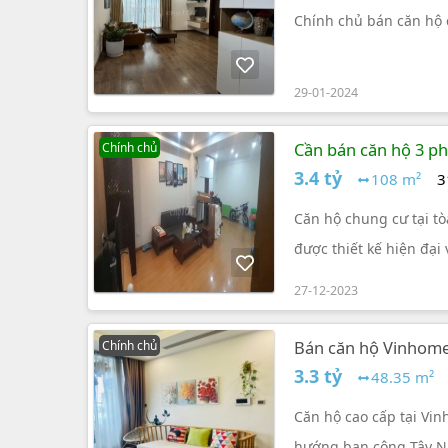
Chính chủ bán căn hộ c
29-01-2024
Cần bán căn hộ 3 p
Chính chủ
triệu/m²
3.4 tỷ
108 m²
3
Căn hộ chung cư tại tò
được thiết kế hiện đại
27-12-2023
Bán căn hộ Vinhome
Chính chủ
3.3 tỷ
48.35 m²
Căn hộ cao cấp tại Vin
hướng ban công Tây 