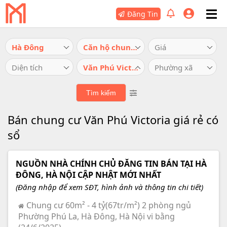
Đăng Tin
Hà Đông
Căn hộ chung cư
Giá
Diện tích
Văn Phú Victoria
Phường xã
Bán chung cư Văn Phú Victoria giá rẻ có
sổ
NGUỒN NHÀ CHÍNH CHỦ ĐĂNG TIN BÁN TẠI HÀ
ĐÔNG, HÀ NỘI CẬP NHẬT MỚI NHẤT
(Đăng nhập để xem SĐT, hình ảnh và thông tin chi tiết)
Chung cư 60m² - 4 tỷ(67tr/m²) 2 phòng ngủ
Phường Phú La, Hà Đông, Hà Nội vi bằng