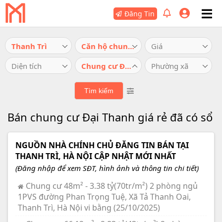
Đăng Tin
Thanh Trì
Căn hộ chung cư
Giá
Diện tích
Chung cư Đại Thanh
Phường xã
Bán chung cư Đại Thanh giá rẻ đã có sổ
NGUỒN NHÀ CHÍNH CHỦ ĐĂNG TIN BÁN TẠI
THANH TRÌ, HÀ NỘI CẬP NHẬT MỚI NHẤT
(Đăng nhập để xem SĐT, hình ảnh và thông tin chi tiết)
Chung cư 48m² - 3.38 tỷ(70tr/m²) 2 phòng ngủ
1PVS đường Phan Trọng Tuệ, Xã Tả Thanh Oai,
Thanh Trì, Hà Nội vi bằng (25/10/2025)