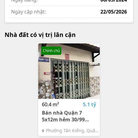
Ngày cập nhật:
22/05/2026
Nhà đất có vị trị lân cận
Chính chủ
60.4 m²
5.1 tỷ
Bán nhà Quận 7
5x12m hẻm 30/99
đường Lâm Văn Bền
Phường Tân Kiểng, Quận
7, TPHCM