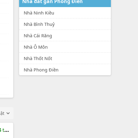
Nhà đất gần Phong Điền
Nhà Ninh Kiều
Nhà Bình Thuỷ
Nhà Cái Răng
Nhà Ô Môn
Nhà Thốt Nốt
Nhà Phong Điền
hật
 tỷ