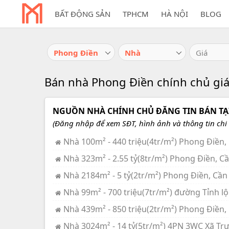
BẤT ĐỘNG SẢN
TPHCM
HÀ NỘI
BLOG
Phong Điền
Nhà
Giá
Bán nhà Phong Điền chính chủ giá
NGUỒN NHÀ CHÍNH CHỦ ĐĂNG TIN BÁN TẠI
(Đăng nhập để xem SĐT, hình ảnh và thông tin chi t
Nhà 100m² - 440 triệu(4tr/m²) Phong Điền,
Nhà 323m² - 2.55 tỷ(8tr/m²) Phong Điền, C
Nhà 2184m² - 5 tỷ(2tr/m²) Phong Điền, Cần
Nhà 99m² - 700 triệu(7tr/m²) đường Tỉnh l
Nhà 439m² - 850 triệu(2tr/m²) Phong Điền,
Nhà 3024m² - 14 tỷ(5tr/m²) 4PN 3WC Xã Tr