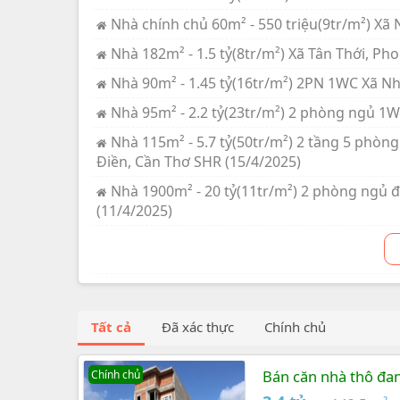
Nhà chính chủ 60m² - 550 triệu(9tr/m²) Xã
Nhà 182m² - 1.5 tỷ(8tr/m²) Xã Tân Thới, Ph
Nhà 90m² - 1.45 tỷ(16tr/m²) 2PN 1WC Xã Nh
Nhà 95m² - 2.2 tỷ(23tr/m²) 2 phòng ngủ 1
Nhà 115m² - 5.7 tỷ(50tr/m²) 2 tầng 5 phò
Điền, Cần Thơ SHR (15/4/2025)
Nhà 1900m² - 20 tỷ(11tr/m²) 2 phòng ngủ đ
(11/4/2025)
Tất cả
Đã xác thực
Chính chủ
Bán căn nhà thô đang
Chính chủ
đồng