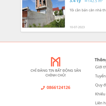
3.4 tỷ
142.5 m²
Tôi cần bán căn nhà thô
10-07-2023
Thôn
Giới t
CHỈ ĐĂNG TIN BẤT ĐỘNG SẢN
CHÍNH CHỦ!
Tuyển
Quy đ
0866124126
Khiếu
Liên 