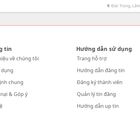
iêu thị, chợ, trường học và bệnh viện. Cơ hội hiếm có để sở hữu mi
Đức Trọng, Lâ
oặc đầu tư BĐS.
g tin
Hướng dẫn sử dụng
hiệu về chúng tôi
Trang hỗ trợ
 dụng
Hướng dẫn đăng tin
ịnh chung
Đăng ký thành viên
 nại & Góp ý
Quản lý tin đăng
hệ
Hướng dẫn up tin