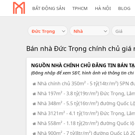
BẤT ĐỘNG SẢN
TPHCM
HÀ NỘI
BLOG
Đức Trọng
Nhà
Giá
Bán nhà Đức Trọng chính chủ giá 
NGUỒN NHÀ CHÍNH CHỦ ĐĂNG TIN BÁN TẠ
(Đăng nhập để xem SĐT, hình ảnh và thông tin chi t
Nhà chính chủ 350m² - 5 tỷ(14tr/m²) 5PN 
Nhà 197m² - 3.8 tỷ(19tr/m²) Đức Trọng, Lâ
Nhà 348m² - 5.5 tỷ(16tr/m²) đường Quốc L
Nhà 3121m² - 4.1 tỷ(1tr/m²) Đức Trọng, Lâ
Nhà 558m² - 1.18 tỷ(2tr/m²) đường Quốc lộ
Nhà 900m² - 7 tỷ(8tr/m²) đường Quốc Lộ 2