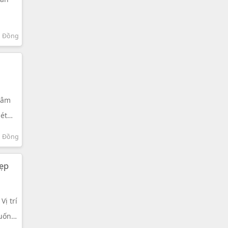
m Đồng
 Lâm
mét
m Đồng
đẹp
Vị trí
uốn,