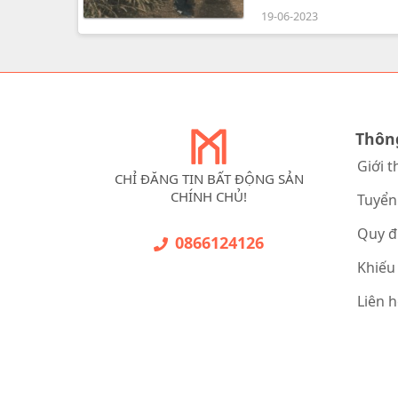
gần các tiện ích như s
19-06-2023
đất mới để xây dựng h
Thôn
Giới t
CHỈ ĐĂNG TIN BẤT ĐỘNG SẢN
CHÍNH CHỦ!
Tuyển
Quy đ
0866124126
Khiếu
Liên 