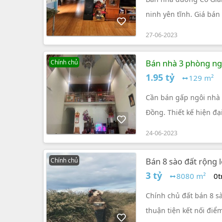
ninh yên tĩnh. Giá bán 
27-06-2023
Bán nhà 3 phòng ng
Chính chủ
1.95 tỷ
129 m²
Cần bán gấp ngôi nhà 1
Đồng. Thiết kế hiện đạ
vuông là 15.11628 triệ
24-06-2023
Bán 8 sào đất rộng l
Chính chủ
3 tỷ
8080 m²
0t
Chính chủ đất bán 8 sào
thuận tiện kết nối điể