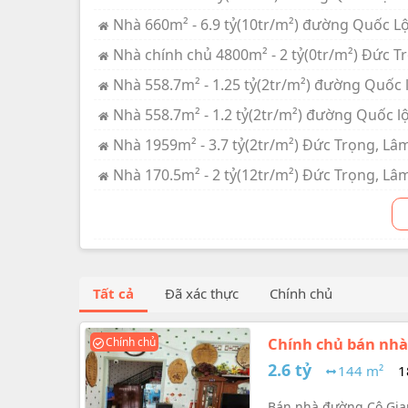
Nhà 660m² - 6.9 tỷ(10tr/m²) đường Quốc L
Nhà chính chủ 4800m² - 2 tỷ(0tr/m²) Đức T
Nhà 558.7m² - 1.25 tỷ(2tr/m²) đường Quốc 
Nhà 558.7m² - 1.2 tỷ(2tr/m²) đường Quốc l
Nhà 1959m² - 3.7 tỷ(2tr/m²) Đức Trọng, Lâ
Nhà 170.5m² - 2 tỷ(12tr/m²) Đức Trọng, Lâ
Tất cả
Đã xác thực
Chính chủ
Chính chủ bán nhà 
Chính chủ
giá 2.6 tỷ
2.6 tỷ
144 m²
1
Bán nhà đường Cô Gian