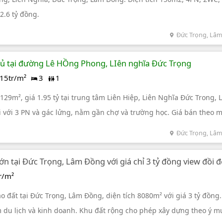
2.6 tỷ đồng.
Đức Trọng, Lâ
ủ tại đường Lê HỒng Phong, LIên nghĩa Đức Trọng
15tr/m²
3
1
29m², giá 1.95 tỷ tại trung tâm Liên Hiệp, Liên Nghĩa Đức Trong,
i với 3 PN và gác lửng, nằm gần chợ và trường học. Giá bán theo 
u/m².
Đức Trọng, Lâ
ớn tại Đức Trọng, Lâm Đồng với giá chỉ 3 tỷ đồng view đồi 
r/m²
 đất tại Đức Trọng, Lâm Đồng, diện tích 8080m² với giá 3 tỷ đồng. 
m du lịch và kinh doanh. Khu đất rộng cho phép xây dựng theo ý m