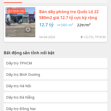
Chính chủ
Bán dãy phòng trọ Quốc Lộ 22
580m2 giá 12.7 tỷ cực kỳ rộng
12.7 tỷ
580 m²
22tr/m²
04-04-2024
Củ Chi, TPHCM
Bất động sản tỉnh nổi bật
Dãy trọ TPHCM
Dãy trọ Bình Dương
Dãy trọ Hà Nội
Dãy trọ Đà Nẵng
Dãy trọ Đồng Nai