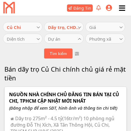
Đăng Tin
Củ Chi
Dãy trọ, CHDV, khách sạn
Giá
Diện tích
Dự án
Phường xã
Bán dãy trọ Củ Chi chính chủ giá rẻ mặt
tiền
NGUỒN NHÀ CHÍNH CHỦ ĐĂNG TIN BÁN TẠI CỦ
CHI, TPHCM CẬP NHẬT MỚI NHẤT
(Đăng nhập để xem SĐT, hình ảnh và thông tin chi tiết)
Dãy trọ 275m² - 4.5 tỷ(16tr/m²) 10 phòng ngủ
đường Đỗ Thị Xích, Xã Tân Thông Hội, Củ Chi,