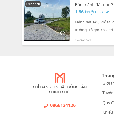
Bán mảnh đất góc 3 m
Chính chủ
hướng Tây Nam SH
1.86 triệu
149.5
Mảnh đất 149,5m² tại đ
trường. Lô góc có vị t
cao tốc Biên Hòa Vũng 
27-06-2023
và sang trọng. Sổ hồng
sở hữu mảnh đất tiềm n
Thôn
Giới t
CHỈ ĐĂNG TIN BẤT ĐỘNG SẢN
CHÍNH CHỦ!
Tuyển
Quy đ
0866124126
Khiếu