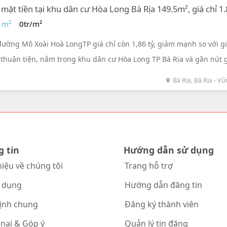
ặt tiền tại khu dân cư Hòa Long Bà Rịa 149.5m², giá chỉ 1.
R
 m²
0tr/m²
ường Mô Xoài Hoà LongTP giá chỉ còn 1,86 tỷ, giảm mạnh so với gi
rí thuận tiện, nằm trong khu dân cư Hòa Long TP Bà Rịa và gần nút 
Tàu. Diện tích bề rộng và dài của lô đất cho phép xây nhà thoáng 
Bà Rịa, Bà Rịa - V
 riêng đã được công chứng, giá bán là 12,441/m² - cơ hội tuyệt vời
ăng phát triển trong tương lai.
g tin
Hướng dẫn sử dụng
hiệu về chúng tôi
Trang hỗ trợ
 dụng
Hướng dẫn đăng tin
ịnh chung
Đăng ký thành viên
 nại & Góp ý
Quản lý tin đăng