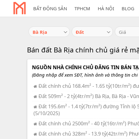
BẤT ĐỘNG SẢN
TPHCM
HÀ NỘI
BLOG
Bà Rịa
Đất
Giá
Bán đất Bà Rịa chính chủ giá rẻ mặ
NGUỒN NHÀ CHÍNH CHỦ ĐĂNG TIN BÁN TẠI 
(Đăng nhập để xem SĐT, hình ảnh và thông tin chi t
Đất chính chủ 168.4m² - 1.65 tỷ(10tr/m²) đư
Đất 509m² - 2 tỷ(4tr/m²) Bà Rịa, Bà Rịa - Vũ
Đất 195.6m² - 1.4 tỷ(7tr/m²) đường Tỉnh lộ
(5/10/2025)
Đất chính chủ 2500m² - 40 tỷ(16tr/m²) Phườ
Đất chính chủ 328m² - 13.9 tỷ(42tr/m²) Phư