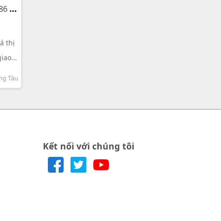
86 tỷ
á thị
giao
mát
ũng Tàu
 để
Kết nối với chúng tôi