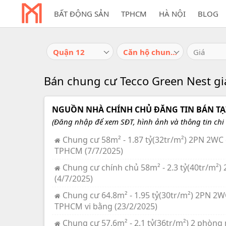
BẤT ĐỘNG SẢN
TPHCM
HÀ NỘI
BLOG
Quận 12
Căn hộ chung cư
Giá
Bán chung cư Tecco Green Nest gi
NGUỒN NHÀ CHÍNH CHỦ ĐĂNG TIN BÁN TẠI
(Đăng nhập để xem SĐT, hình ảnh và thông tin chi t
Chung cư 58m² - 1.87 tỷ(32tr/m²) 2PN 2W
TPHCM (7/7/2025)
Chung cư chính chủ 58m² - 2.3 tỷ(40tr/m²
(4/7/2025)
Chung cư 64.8m² - 1.95 tỷ(30tr/m²) 2PN 2
TPHCM vi bằng (23/2/2025)
Chung cư 57.6m² - 2.1 tỷ(36tr/m²) 2 phòn