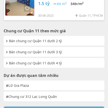
Quân lô A quận 11 chính chủ SHR
1.5 tỷ
44 m²
34tr/m²
30-06-2023
Quận 11, TPHCM
Chung cư Quận 11 theo mức giá
Bán chung cư Quận 11 dưới 2 tỷ
Bán chung cư Quận 11 dưới 3 tỷ
Bán chung cư Quận 11 dưới 4 tỷ
Dự án được quan tâm nhiều
Lữ Gia Plaza
Chung cư 312 Lạc Long Quân