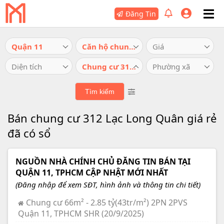
Đăng Tin
Quận 11
Căn hộ chung cư
Giá
Diện tích
Chung cư 312 Lạc Long Quân
Phường xã
Bán chung cư 312 Lạc Long Quân giá rẻ
đã có sổ
NGUỒN NHÀ CHÍNH CHỦ ĐĂNG TIN BÁN TẠI
QUẬN 11, TPHCM CẬP NHẬT MỚI NHẤT
(Đăng nhập để xem SĐT, hình ảnh và thông tin chi tiết)
Chung cư 66m² - 2.85 tỷ(43tr/m²) 2PN 2PVS
Quận 11, TPHCM SHR (20/9/2025)