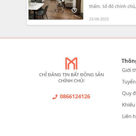
thấm. Sổ đỏ chính chủ, 
chọn tốt cho không gia
23-06-2023
Thôn
Giới t
CHỈ ĐĂNG TIN BẤT ĐỘNG SẢN
CHÍNH CHỦ!
Tuyển
Quy đ
0866124126
Khiếu
Liên 