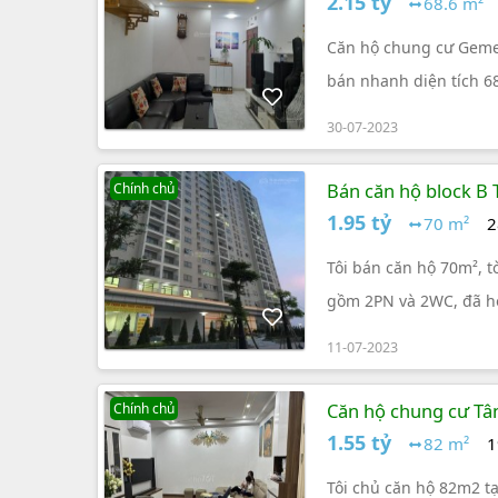
2.15 tỷ
68.6 m²
Căn hộ chung cư Gemek
bán nhanh diện tích 68
30-07-2023
Bán căn hộ block B 
Chính chủ
đủ nội thất
1.95 tỷ
70 m²
2
Tôi bán căn hộ 70m², t
gồm 2PN và 2WC, đã ho
gian sống thoải mái và
11-07-2023
Căn hộ chung cư Tân
Chính chủ
1.55 tỷ
82 m²
1
Tôi chủ căn hộ 82m2 tạ