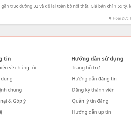
gần trục đường 32 và để lại toàn bộ nội thất. Giá bán chỉ 1.55 tỷ, l
n sống tiện nghi và hiện đại trong khu vực Hoài Đức.
Hoài Đức, 
g tin
Hướng dẫn sử dụng
hiệu về chúng tôi
Trang hỗ trợ
 dụng
Hướng dẫn đăng tin
ịnh chung
Đăng ký thành viên
 nại & Góp ý
Quản lý tin đăng
hệ
Hướng dẫn up tin