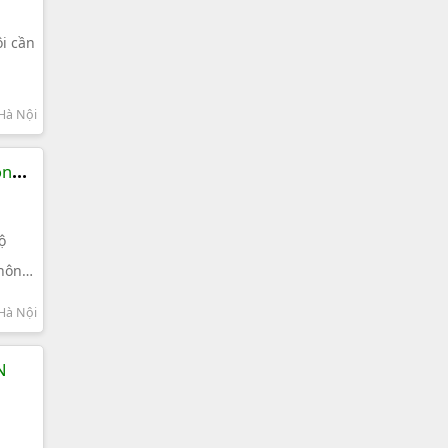
i cần
Hà Nội
ồng
ộ
không
Hà Nội
N