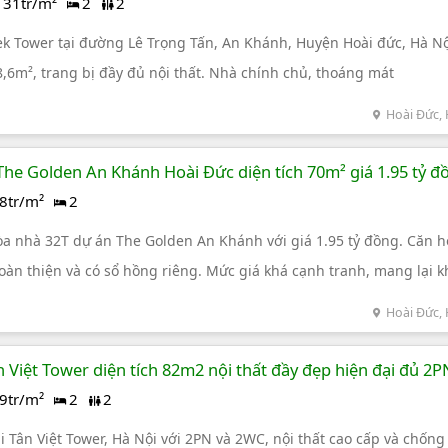
31tr/m²
2
2
 Tower tại đường Lê Trọng Tấn, An Khánh, Huyện Hoài đức, Hà Nộ
,6m², trang bị đầy đủ nội thất. Nhà chính chủ, thoáng mát
Hoài Đức, 
The Golden An Khánh Hoài Đức diện tích 70m² giá 1.95 tỷ đ
8tr/m²
2
òa nhà 32T dự án The Golden An Khánh với giá 1.95 tỷ đồng. Căn h
àn thiện và có sổ hồng riêng. Mức giá khá cạnh tranh, mang lại 
 an ninh.
Hoài Đức, 
 Việt Tower diện tích 82m2 nội thất đầy đẹp hiện đại đủ 2P
9tr/m²
2
2
i Tân Việt Tower, Hà Nội với 2PN và 2WC, nội thất cao cấp và chống