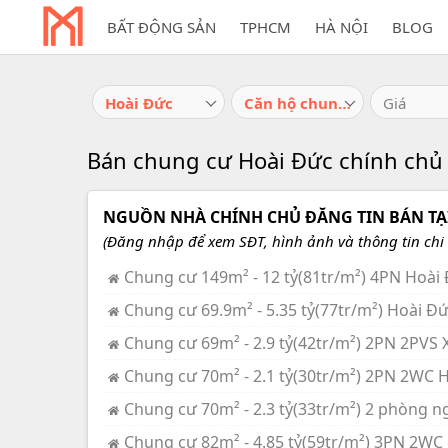
BẤT ĐỘNG SẢN
TPHCM
HÀ NỘI
BLOG
Hoài Đức
Căn hộ chung cư
Giá
Bán chung cư Hoài Đức chính chủ c
NGUỒN NHÀ CHÍNH CHỦ ĐĂNG TIN BÁN TẠI
(Đăng nhập để xem SĐT, hình ảnh và thông tin chi t
Chung cư 149m² - 12 tỷ(81tr/m²) 4PN Hoài 
Chung cư 69.9m² - 5.35 tỷ(77tr/m²) Hoài Đứ
Chung cư 69m² - 2.9 tỷ(42tr/m²) 2PN 2PVS 
Chung cư 70m² - 2.1 tỷ(30tr/m²) 2PN 2WC H
Chung cư 70m² - 2.3 tỷ(33tr/m²) 2 phòng n
Chung cư 82m² - 4.85 tỷ(59tr/m²) 3PN 2WC 