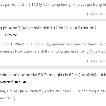
iệugiá rẻ chỉ bán là 14,5 tỷ (có thương lượng). Khu vực giá trung b
Đà Lạt, Lâ
g phường 7 Đà Lạt diện tích 1.120m2 giá 14.5 triệu/m2
²
15tr/m²
ện tích 1.120m2, chia thành 2 sổ, giá bán 14.5 triệu/m2. View nhà l
omestay hoặc quán cafe chill chill tổng giá bán khoảng 16 tỷ đồng
Đà Lạt, Lâ
 chính chủ đường Hai Bà Trưng, giá chỉ 62 triệu/m2 diện tíc
62tr/m²
5
3
ưng, Đà Lạt, giá 62 triệu/m2, diện tích 173m2, 5 PN, sân rộng vị trí
án 10.7 tỷ.