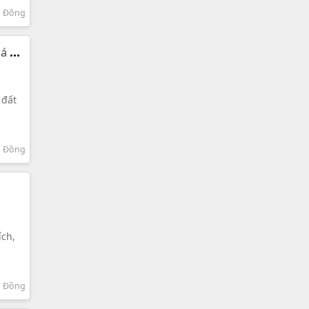
m Đồng
á 7.7
 đất
m Đồng
ích,
m Đồng