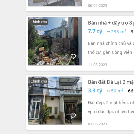
06-09-2023
Bán nhà + dãy trọ 8
Chính chủ
tỷ đồng
7.7 tỷ
233 m²
3
Bán nhà chính chủ và d
thổ cư, gần Công Viên 
11-08-2023
Bán đất Đà Lạt 2 mặt
Chính chủ
3.3 tỷ
50 m²
66
Đất đẹp, 2 mặt hẻm, nhà
vị trí đắc địa, nhiều t
03-08-2023