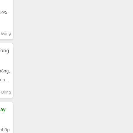
3PVS,
m Đồng
 đồng
hòng,
cà phê
m Đồng
tay
 nhập