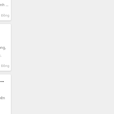
ình từ
m Đồng
ồng,
.
m Đồng
h
 yên