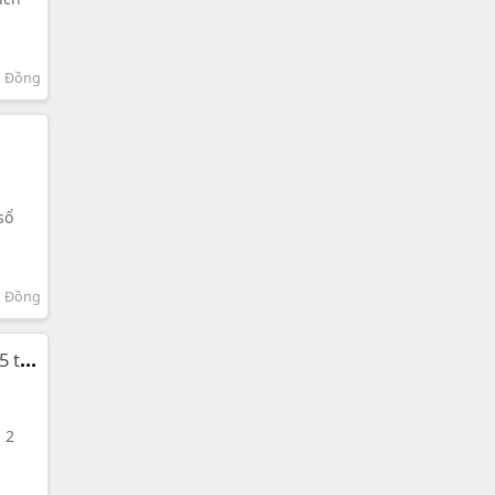
m Đồng
sổ
m Đồng
5 tỷ
 2