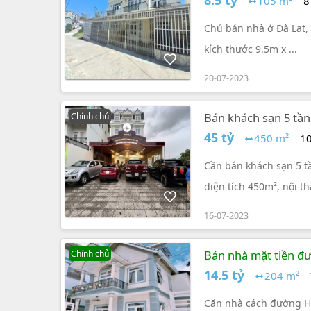
8.5 tỷ
105 m²
8
Chủ bán nhà ở Đà Lạt, 
kích thước 9.5m x ...
20-07-2023
Bán khách sạn 5 tần
Chính chủ
45 tỷ
450 m²
10
Cần bán khách sạn 5 tầ
diện tích 450m², nội t
riêng, khu vực bếp nh
16-07-2023
Bán nhà mặt tiền đư
Chính chủ
14.5 tỷ
204 m²
Căn nhà cách đường Ho