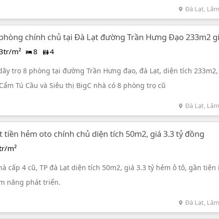
Đà Lạt, Lâ
 phòng chính chủ tại Đà Lạt đường Trần Hưng Đạo 233m2 gi
3tr/m²
8
4
ãy trọ 8 phòng tại đường Trần Hưng đạo, đà Lạt, diện tích 233m2,
Cẩm Tú Cầu và Siêu thị BigC nhà có 8 phòng trọ cũ
Đà Lạt, Lâ
 tiền hẻm oto chính chủ diện tích 50m2, giá 3.3 tỷ đồng
tr/m²
 cấp 4 cũ, TP đà Lạt diện tích 50m2, giá 3.3 tỷ hẻm ô tô, gần tiện 
iềm năng phát triển.
Đà Lạt, Lâ