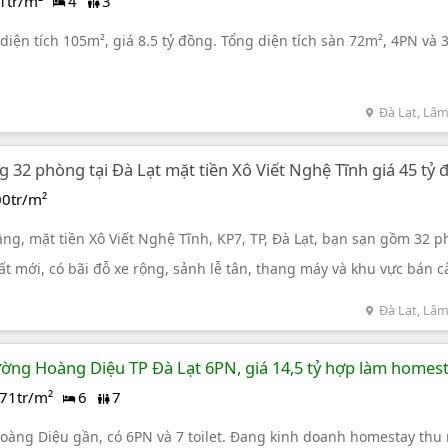
1tr/m²
4
3
diện tích 105m², giá 8.5 tỷ đồng. Tổng diện tích sàn 72m², 4PN và 
Đà Lạt, Lâ
g 32 phòng tại Đà Lạt mặt tiền Xô Viết Nghệ Tĩnh giá 45 tỷ
0tr/m²
ng, mặt tiền Xô Viết Nghệ Tĩnh, KP7, TP, Đà Lạt, bạn sạn gồm 32 p
hất mới, có bãi đỗ xe rộng, sảnh lễ tân, thang máy và khu vực bán 
à hàng rộng chứa được gần 200 khách
Đà Lạt, Lâ
ờng Hoàng Diệu TP Đà Lạt 6PN, giá 14,5 tỷ hợp làm homes
71tr/m²
6
7
àng Diệu gần, có 6PN và 7 toilet. Đang kinh doanh homestay thu