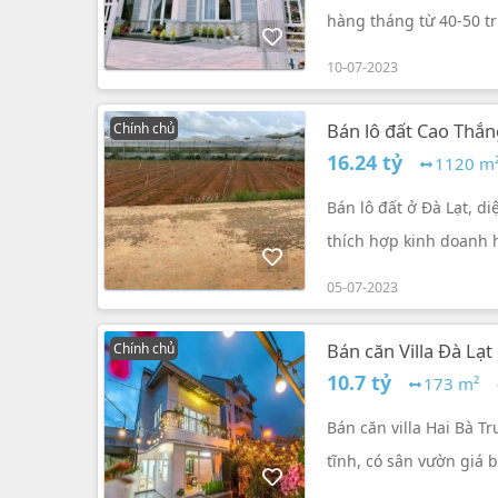
hàng tháng từ 40-50 tr
65-70 triệu/m².
10-07-2023
Bán lô đất Cao Thắn
Chính chủ
16.24 tỷ
1120 m
Bán lô đất ở Đà Lạt, di
thích hợp kinh doanh h
05-07-2023
Bán căn Villa Đà Lạt
Chính chủ
173m2
10.7 tỷ
173 m²
Bán căn villa Hai Bà Tr
tĩnh, có sân vườn giá b