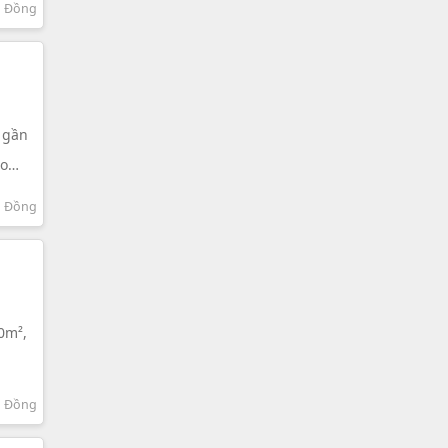
m Đồng
i gần
ho
2, gồm
m Đồng
00m²,
m Đồng