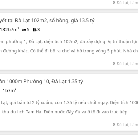
Đà Lạt, Lâ
t tại Đà Lạt 102m2, sổ hồng, giá 13.5 tỷ
132tr/m²
5
3
m phường 1, Đà Lạt, diện tích 102m2, đã xây dựng. Vị trí thuận lợ
n đường khác. Có thể đi bộ ra chợ và hồ trong vòng 5 phút. Nhà c
và có thể đầu tư lâu dài. Giá bán 13.5 tỷ đồng, diện tích sàn 200m
Đà Lạt, Lâ
ườn 1000m Phường 10, Đà Lạt 1.35 tỷ
1tr/m²
 Lạt, giá bán từ 2 tỷ xuống còn 1.35 tỷ nếu chốt ngay. Diện tích 10
hu du lịch Tam Hà. Điện nước đầy đủ và ô tô đi vào trực tiếp
Đà Lạt, Lâ