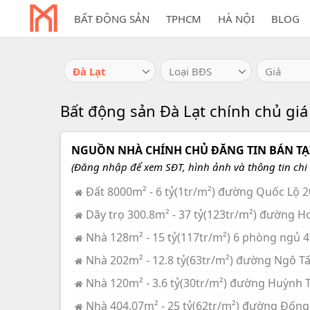
BẤT ĐỘNG SẢN
TPHCM
HÀ NỘI
BLOG
Đà Lạt
Loại BĐS
Giá
Bất động sản Đà Lạt chính chủ giá
NGUỒN NHÀ CHÍNH CHỦ ĐĂNG TIN BÁN TẠI
(Đăng nhập để xem SĐT, hình ảnh và thông tin chi t
Đất 8000m² - 6 tỷ(1tr/m²) đường Quốc Lộ 2
Dãy trọ 300.8m² - 37 tỷ(123tr/m²) đường H
Nhà 128m² - 15 tỷ(117tr/m²) 6 phòng ngủ
Nhà 202m² - 12.8 tỷ(63tr/m²) đường Ngô Tấ
Nhà 120m² - 3.6 tỷ(30tr/m²) đường Huỳnh T
Nhà 404.07m² - 25 tỷ(62tr/m²) đường Đống