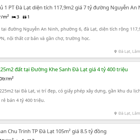
 1 PT Đà Lạt diện tích 117,9m2 giá 7 tỷ đường Nguyễn An 
r/m²
3
1
 tại đường Nguyễn An Ninh, phường 6, đà Lạt, diện tích rộng 117
PN, nội thất cơ bản và gần chợ, trường học.
Đà Lạt, Lâ
25m2 đất tại Đường Khe Sanh Đà Lạt giá 4 tỷ 400 triệu
0tr/m²
25m2 tại Đà Lạt, vị trí đẹp, có giấy phép xây dựng, gần khu du lịc
ẻ bán 4 tỷ 400 triệu.
Đà Lạt, Lâ
n Chu Trinh TP Đà Lạt 105m² giá 8.5 tỷ đồng