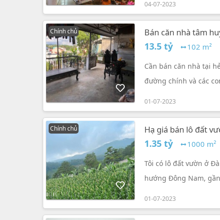
04-07-2023
Bán căn nhà tâm huyế
Chính chủ
13.5 tỷ
102 m²
Cần bán căn nhà tại hẻ
đường chính và các co
thuê làm trọ phía sau 
01-07-2023
5PN và 3 phòng tắm.
Hạ giá bán lô đất v
Chính chủ
1.35 tỷ
1000 m²
Tôi có lô đất vườn ở Đà
hướng Đông Nam, gần k
01-07-2023