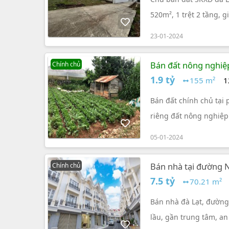
520m², 1 trệt 2 tầng, gi
23-01-2024
Bán đất nông nghiệp
Chính chủ
1.9 tỷ
155 m²
1
Bán đất chính chủ tại 
riêng đất nông nghiệp
05-01-2024
Bán nhà tại đường N
Chính chủ
đồng
7.5 tỷ
70.21 m²
Bán nhà đà Lạt, đường 
lầu, gần trung tâm, an 