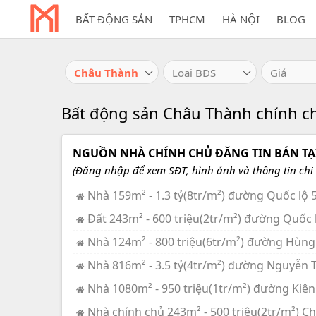
BẤT ĐỘNG SẢN
TPHCM
HÀ NỘI
BLOG
Châu Thành
Loại BĐS
Giá
Bất động sản Châu Thành chính ch
NGUỒN NHÀ CHÍNH CHỦ ĐĂNG TIN BÁN TẠI
(Đăng nhập để xem SĐT, hình ảnh và thông tin chi t
Nhà 159m² - 1.3 tỷ(8tr/m²) đường Quốc lộ 5
Đất 243m² - 600 triệu(2tr/m²) đường Quốc l
Nhà 124m² - 800 triệu(6tr/m²) đường Hùng
Nhà 816m² - 3.5 tỷ(4tr/m²) đường Nguyễn T
Nhà 1080m² - 950 triệu(1tr/m²) đường Kiên
Nhà chính chủ 243m² - 500 triệu(2tr/m²) Ch