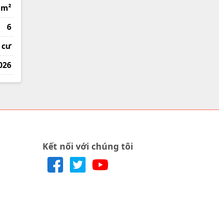
 m²
6
 cư
026
Kết nối với chúng tôi