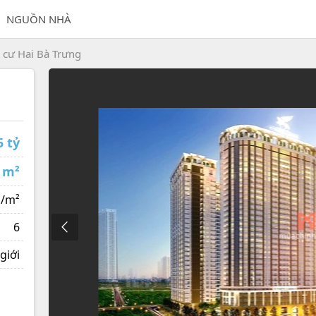
NGUỒN NHÀ
 cư Hai Bà Trưng
5 tỷ
 m²
 /m²
6
giới