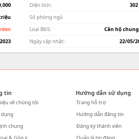
0,000
Diện tích:
302
triệu
Số phòng ngủ
rden
Loại BĐS:
Căn hộ chung
/2023
Ngày cập nhật:
22/05/2
g tin
Hướng dẫn sử dụng
hiệu về chúng tôi
Trang hỗ trợ
 dụng
Hướng dẫn đăng tin
ịnh chung
Đăng ký thành viên
 nại & Góp ý
Quản lý tin đăng