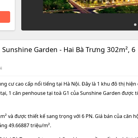
 Sunshine Garden - Hai Bà Trưng 302m², 6
ội
 cư cao cấp nổi tiếng tại Hà Nội. Đây là 1 khu đô thị hiện 
iện tại, 1 căn penhouse tại toà G1 của Sunshine Garden được t
2m² và được thiết kế sang trọng với 6 PN. Giá bán của căn h
ảng 49.66887 triệu/m².