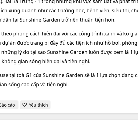
.Hai Bà Trưng - 1 trong những khu vực sầm uất và phát tri
ích xung quanh như các trường học, bệnh viện, siêu thị, chợ
ư dân tại Sunshine Garden trở nên thuận tiện hơn.
 theo phong cách hiện đại với các công trình xanh và ko gi
 dự án được trang bị đầy đủ các tiện ích như hồ bơi, phòng
ng những lý do tại sao Sunshine Garden luôn được xem là 1 l
không gian sống hiện đại và tiện nghi.
house tại toà G1 của Sunshine Garden sẽ là 1 lựa chọn đang 
an sống cao cấp và tiện nghi.
Báo cáo
Yêu thích