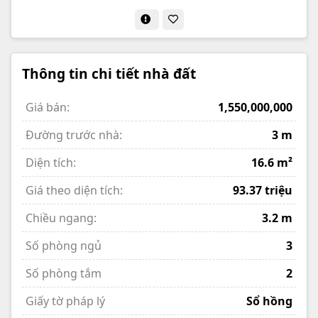
Thông tin chi tiết nhà đất
Giá bán:
1,550,000,000
Đường trước nhà:
3 m
Diện tích:
16.6 m²
Giá theo diện tích:
93.37 triệu
Chiều ngang:
3.2 m
Số phòng ngủ
3
Số phòng tắm
2
Giấy tờ pháp lý
Sổ hồng