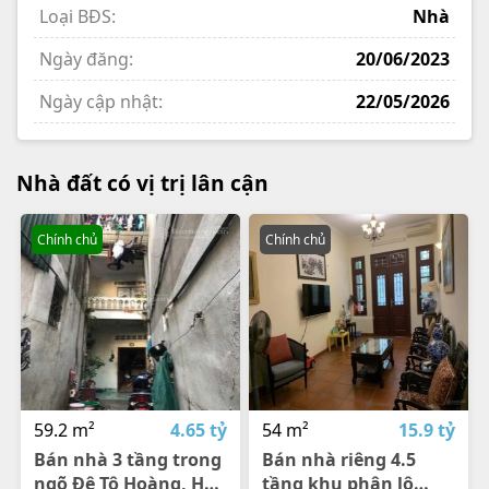
Loại BĐS:
Nhà
Ngày đăng:
20/06/2023
Ngày cập nhật:
22/05/2026
Nhà đất có vị trị lân cận
Chính chủ
Chính chủ
59.2 m²
4.65 tỷ
54 m²
15.9 tỷ
Bán nhà 3 tầng trong
Bán nhà riêng 4.5
ngõ Đê Tô Hoàng, Hà
tầng khu phân lô