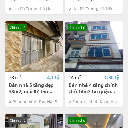
Nội với giá 4.65 tỷ
Đầm Trấu, Hai Bà
Hai Bà Trưng, Hà Nội
Hai Bà Trưng, Hà Nội
đồng và diện tích 59m
Trưng, Hà Nội
Chính chủ
Chính chủ
38 m²
4.1 tỷ
14 m²
1.36 tỷ
Bán nhà 5 tầng đẹp
Bán nhà 4 tầng chính
38m2, ngõ 87 Tam
chủ 14m2 tại quận
Trinh, giá 4.1 tỷ đồng
Hai Bà Trưng, giá bán
Phường Vĩnh Tuy, Hai Bà
Phường Minh Khai, Hai
1.36 tỷ đồng
Trưng, Hà Nội
Bà Trưng, Hà Nội
Chính chủ
Chính chủ