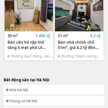
30 m²
1.468 tỷ
51 m²
6.2 tỷ
Bán căn hộ tập thể
Bán nhà chính chủ
tầng 4 mặt phố Lê
51m², giá 6.2 tỷ đồng
Quý Đôn Hai Bà
đường Kim Ngưu 4
Phường Bạch Đằng, Hai
Phường Thanh Lương,
Trưng 30m chính chủ
tầng 6.2 tỷ
Bà Trưng, Hà Nội
Hai Bà Trưng, Hà Nội
gần nhiều tiện ích
Bất động sản tại Hà Nội
Nhà Hà Nội
Chung cư Hà Nội