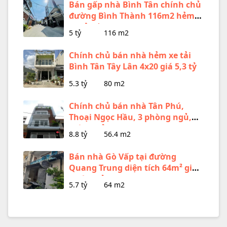
Bán gấp nhà Bình Tân chính chủ
đường Bình Thành 116m2 hẻm
xe tải gần chợ
5 tỷ
116 m2
Chính chủ bán nhà hẻm xe tải
Bình Tân Tây Lân 4x20 giá 5,3 tỷ
5.3 tỷ
80 m2
Chính chủ bán nhà Tân Phú,
Thoại Ngọc Hầu, 3 phòng ngủ,
giá 8,8 tỷ
8.8 tỷ
56.4 m2
Bán nhà Gò Vấp tại đường
Quang Trung diện tích 64m² giá
dưới 6 tỷ
5.7 tỷ
64 m2