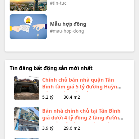
#tin-tuc
Mẫu hợp đồng
#mau-hop-dong
Tin đăng bất động sản mới nhất
Chính chủ bán nhà quận Tân
Bình tầm giá 5 tỷ đường Huỳnh
Văn nghệ 1 trệt 1 lầu
5.2 tỷ
30.4 m2
Bán nhà chính chủ tại Tân Bình
giá dưới 4 tỷ đồng 2 tầng đường
Nguyễn Sỹ Sách phường Tân SƠn
3.9 tỷ
29.6 m2
mới