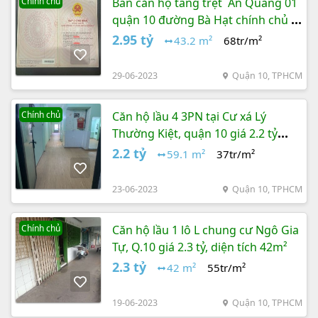
Chính chủ
Bán căn hộ tầng trệt Ấn Quang 01
quận 10 đường Bà Hạt chính chủ vị
trí trung tâm TP
2.95 tỷ
43.2 m²
68tr/m²
29-06-2023
Quận 10, TPHCM
Chính chủ
Căn hộ lầu 4 3PN tại Cư xá Lý
Thường Kiệt, quận 10 giá 2.2 tỷ
đồng
2.2 tỷ
59.1 m²
37tr/m²
23-06-2023
Quận 10, TPHCM
Chính chủ
Căn hộ lầu 1 lô L chung cư Ngô Gia
Tự, Q.10 giá 2.3 tỷ, diện tích 42m²
2.3 tỷ
42 m²
55tr/m²
19-06-2023
Quận 10, TPHCM