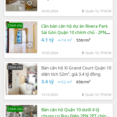
24-03-2024
Quận 10, TPHCM
Chính chủ
Cần bán căn hộ dự án Rivera Park
Sài Gòn Quận 10 chính chủ - 2PN
2WC dt 74m2 giá 4.1 tỷ
4.1 tỷ
74 m²
55tr/m²
19-03-2024
Quận 10, TPHCM
Chính chủ
Bán căn hộ Xi Grand Court Quận 10
diện tích 52m², giá 3.4 tỷ đồng
3.4 tỷ
52 m²
65tr/m²
13-10-2023
Quận 10, TPHCM
Chính chủ
Bán căn hộ Quận 10 dưới 4 tỷ
chung cư Bưu Điện 2PN 2PT chính