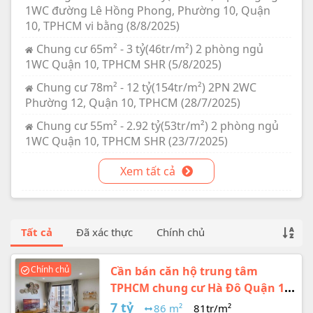
1WC đường Lê Hồng Phong, Phường 10, Quận
10, TPHCM vi bằng (8/8/2025)
Chung cư 65m² - 3 tỷ(46tr/m²) 2 phòng ngủ
1WC Quận 10, TPHCM SHR (5/8/2025)
Chung cư 78m² - 12 tỷ(154tr/m²) 2PN 2WC
Phường 12, Quận 10, TPHCM (28/7/2025)
Chung cư 55m² - 2.92 tỷ(53tr/m²) 2 phòng ngủ
1WC Quận 10, TPHCM SHR (23/7/2025)
Xem tất cả
Tất cả
Đã xác thực
Chính chủ
Chính chủ
Cần bán căn hộ trung tâm
TPHCM chung cư Hà Đô Quận 10
86m2 giá 7 tỷ
7 tỷ
86 m²
81tr/m²