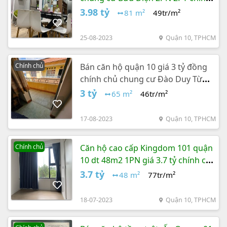
chủ diện tích 81m2
3.98 tỷ
81 m²
49tr/m²
25-08-2023
Quận 10, TPHCM
Chính chủ
Bán căn hộ quận 10 giá 3 tỷ đồng
chính chủ chung cư Đào Duy Từ
65m2 giá 3 tỷ
3 tỷ
65 m²
46tr/m²
17-08-2023
Quận 10, TPHCM
Chính chủ
Căn hộ cao cấp Kingdom 101 quận
10 dt 48m2 1PN giá 3.7 tỷ chính chủ
tầng thấp
3.7 tỷ
48 m²
77tr/m²
18-07-2023
Quận 10, TPHCM