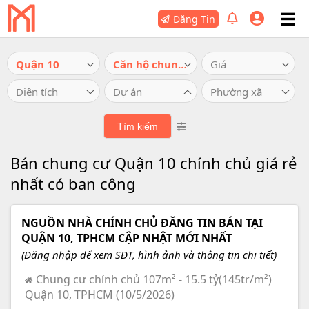
Đăng Tin
Quận 10
Căn hộ chung cư
Giá
Diện tích
Dự án
Phường xã
Bán chung cư Quận 10 chính chủ giá rẻ
nhất có ban công
NGUỒN NHÀ CHÍNH CHỦ ĐĂNG TIN BÁN TẠI
QUẬN 10, TPHCM CẬP NHẬT MỚI NHẤT
(Đăng nhập để xem SĐT, hình ảnh và thông tin chi tiết)
Chung cư chính chủ 107m² - 15.5 tỷ(145tr/m²)
Quận 10, TPHCM (10/5/2026)