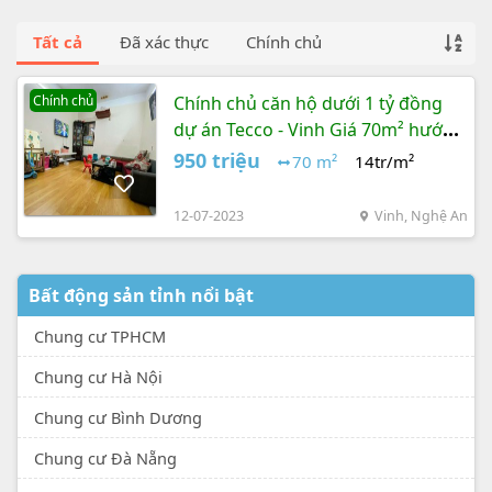
Tất cả
Đã xác thực
Chính chủ
Chính chủ
Chính chủ căn hộ dưới 1 tỷ đồng
dự án Tecco - Vinh Giá 70m² hướng
Đông Nam
950 triệu
70 m²
14tr/m²
12-07-2023
Vinh, Nghệ An
Bất động sản tỉnh nổi bật
Chung cư TPHCM
Chung cư Hà Nội
Chung cư Bình Dương
Chung cư Đà Nẵng