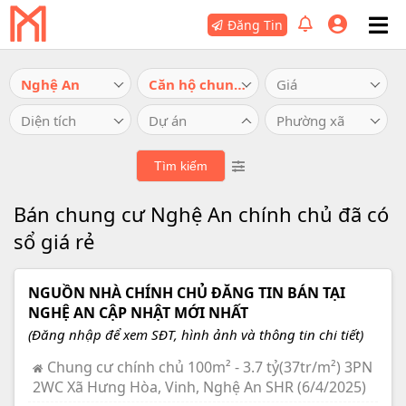
Đăng Tin
Nghệ An
Căn hộ chung cư
Giá
Diện tích
Dự án
Phường xã
Bán chung cư Nghệ An chính chủ đã có
sổ giá rẻ
NGUỒN NHÀ CHÍNH CHỦ ĐĂNG TIN BÁN TẠI
NGHỆ AN CẬP NHẬT MỚI NHẤT
(Đăng nhập để xem SĐT, hình ảnh và thông tin chi tiết)
Chung cư chính chủ 100m² - 3.7 tỷ(37tr/m²) 3PN
2WC Xã Hưng Hòa, Vinh, Nghệ An SHR (6/4/2025)