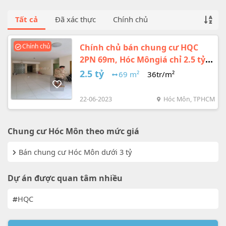
Tất cả
Đã xác thực
Chính chủ
Chính chủ
Chính chủ bán chung cư HQC
2PN 69m, Hóc Môngiá chỉ 2.5 tỷ
đồng
2.5 tỷ
69 m²
36tr/m²
22-06-2023
Hóc Môn, TPHCM
Chung cư Hóc Môn theo mức giá
Bán chung cư Hóc Môn dưới 3 tỷ
Dự án được quan tâm nhiều
HQC