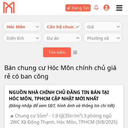
Đăng Tin
Hóc Môn
Căn hộ chung cư
Giá
Diện tích
Dự án
Phường xã
Bán chung cư Hóc Môn chính chủ giá
rẻ có ban công
NGUỒN NHÀ CHÍNH CHỦ ĐĂNG TIN BÁN TẠI
HÓC MÔN, TPHCM CẬP NHẬT MỚI NHẤT
(Đăng nhập để xem SĐT, hình ảnh và thông tin chi tiết)
Chung cư 55m² - 1.9 tỷ(35tr/m²) 3 phòng ngủ
2WC Xã Đông Thạnh, Hóc Môn, TPHCM (9/8/2025)