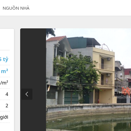
NGUỒN NHÀ
5 tỷ
 m²
 /m²
4
2
giới