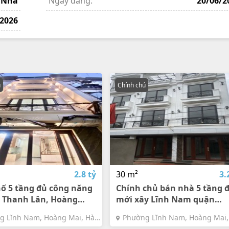
Nhà
Ngày đăng:
20/06/2
/2026
ủ
Chính chủ
2.8 tỷ
30 m²
3.
ố 5 tầng đủ công năng
Chính chủ bán nhà 5 tầng 
ố Thanh Lân, Hoàng
mới xây Lĩnh Nam quận
ện tích 32m², giá 2.8 tỷ
Hoàng Mai giá 32 tỷ đồng
g Lĩnh Nam, Hoàng Mai, Hà
Phường Lĩnh Nam, Hoàng Mai,
30m²
Nội