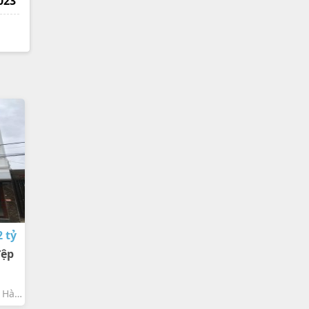
023
2 tỷ
đệp
 Hà