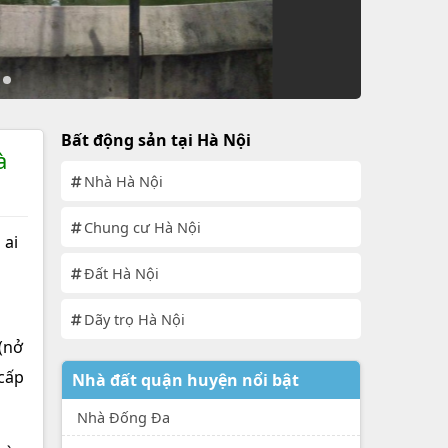
Bất động sản tại Hà Nội
à
Nhà Hà Nội
Chung cư Hà Nội
 ai
Đất Hà Nội
Dãy trọ Hà Nội
(nở
 cấp
Nhà đất quận huyện nổi bật
Nhà Đống Đa