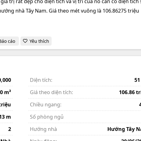
iá trị rất đẹp cho diện tích và vị trí của nó căn có diện tích
hướng nhà Tây Nam. Giá theo mét vuông là 106.86275 triệu
Báo cáo
Yêu thích
0,000
Diện tích:
51
0 m²
Giá theo diện tích:
106.86 tr
triệu
Chiều ngang:
13 m
Số phòng ngủ
2
Hướng nhà
Hướng Tây 