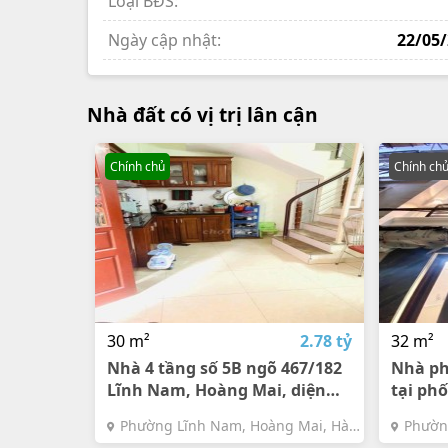
Loại BĐS:
Ngày cập nhật:
22/05
Nhà đất có vị trị lân cận
Chính chủ
Chính ch
30 m²
2.78 tỷ
32 m²
Nhà 4 tầng số 5B ngõ 467/182
Nhà ph
Lĩnh Nam, Hoàng Mai, diện
tại ph
tích 30m² giá bán 2.78 tỷ
Mai, di
Phường Lĩnh Nam, Hoàng Mai, Hà
Phườn
Nội
Nội