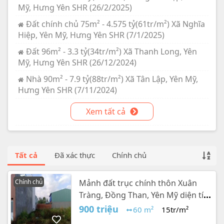
Mỹ, Hưng Yên SHR (26/2/2025)
Đất chính chủ 75m² - 4.575 tỷ(61tr/m²) Xã Nghĩa
Hiệp, Yên Mỹ, Hưng Yên SHR (7/1/2025)
Đất 96m² - 3.3 tỷ(34tr/m²) Xã Thanh Long, Yên
Mỹ, Hưng Yên SHR (26/12/2024)
Nhà 90m² - 7.9 tỷ(88tr/m²) Xã Tân Lập, Yên Mỹ,
Hưng Yên SHR (7/11/2024)
Xem tất cả
Tất cả
Đã xác thực
Chính chủ
Chính chủ
Mảnh đất trục chính thôn Xuân
Tràng, Đồng Than, Yên Mỹ diện tích
60m², 15 triệu/m²
900 triệu
60 m²
15tr/m²