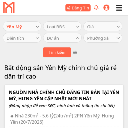
Đăng Tin
Yên Mỹ
Loại BĐS
Giá
Diện tích
Dự án
Phường xã
Bất động sản Yên Mỹ chính chủ giá rẻ
dân trí cao
NGUỒN NHÀ CHÍNH CHỦ ĐĂNG TIN BÁN TẠI YÊN
MỸ, HƯNG YÊN CẬP NHẬT MỚI NHẤT
(Đăng nhập để xem SĐT, hình ảnh và thông tin chi tiết)
Nhà 230m² - 5.6 tỷ(24tr/m²) 2PN Yên Mỹ, Hưng
Yên (20/7/2026)