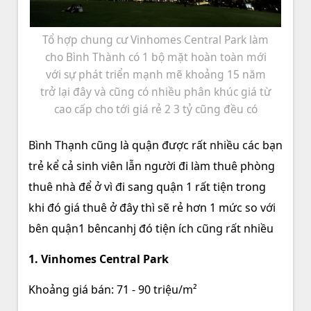
Tổ hợp chung cư Vinhomes Central Park làm
cho Bình Thành có 1 bộ mặt hoàn toàn mới
với sự phát triển mạnh mẽ khoảng 15 năm
trở lại đây và cũng có nhiều phân khúc giá từ
cao cấp cho tới giá rẻ 2 3 tỷ cũng đều có
Bình Thạnh cũng là quận được rất nhiều các bạn
trẻ kể cả sinh viên lẫn người đi làm thuê phòng
thuê nhà để ở vì đi sang quận 1 rất tiện trong
khi đó giá thuê ở đây thì sẽ rẻ hơn 1 mức so với
bên quận1 bêncanhj đó tiện ích cũng rất nhiều
1. Vinhomes Central Park
Khoảng giá bán: 71 - 90 triệu/m²