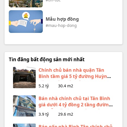
Mẫu hợp đồng
#mau-hop-dong
Tin đăng bất động sản mới nhất
Chính chủ bán nhà quận Tân
Bình tầm giá 5 tỷ đường Huỳnh
Văn nghệ 1 trệt 1 lầu
5.2 tỷ
30.4 m2
Bán nhà chính chủ tại Tân Bình
giá dưới 4 tỷ đồng 2 tầng đường
Nguyễn Sỹ Sách phường Tân SƠn
3.9 tỷ
29.6 m2
mới
Bán gấp nhà Bình Tân chính chủ