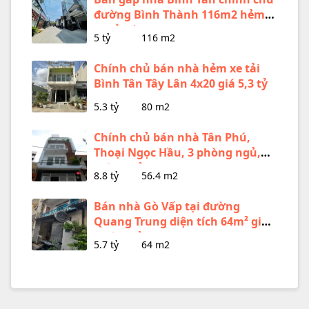
đường Bình Thành 116m2 hẻm
xe tải gần chợ
5 tỷ
116 m2
Chính chủ bán nhà hẻm xe tải
Bình Tân Tây Lân 4x20 giá 5,3 tỷ
5.3 tỷ
80 m2
Chính chủ bán nhà Tân Phú,
Thoại Ngọc Hầu, 3 phòng ngủ,
giá 8,8 tỷ
8.8 tỷ
56.4 m2
Bán nhà Gò Vấp tại đường
Quang Trung diện tích 64m² giá
dưới 6 tỷ
5.7 tỷ
64 m2