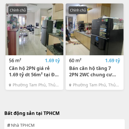
Chính chủ
Chính chủ
56 m²
1.69 tỷ
60 m²
1.69 tỷ
Căn hộ 2PN giá rẻ
Bán căn hộ tầng 7
1.69 tỷ dt 56m² tại Đạt
2PN 2WC chung cư
Gia Residence Thủ
Đạt Gia Residence
Phường Tam Phú, Thủ
Phường Tam Phú, Thủ
Đức
Thủ Đức chính chủ
Đức, TPHCM
Đức, TPHCM
giá rẻ dt 60m2
Bất động sản tại TPHCM
Nhà TPHCM