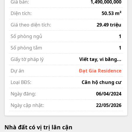
Giá bán:
1,490,000,000
Diện tích:
50.53 m²
Giá theo diện tích:
29.49 triệu
Số phòng ngủ
1
Số phòng tắm
1
Giấy tờ pháp lý
Viết tay, vi bằng...
Dự án
Đạt Gia Residence
Loại BĐS:
Căn hộ chung cư
Ngày đăng:
06/04/2024
Ngày cập nhật:
22/05/2026
Nhà đất có vị trị lân cận